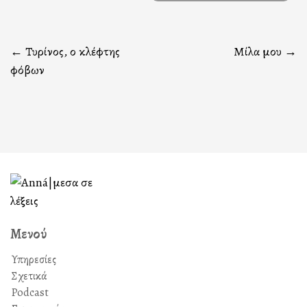
Πλοήγηση
←
Τυρίνος, ο κλέφτης
Μίλα μου
→
φόβων
άρθρων
Μενού
Υπηρεσίες
Σχετικά
Podcast